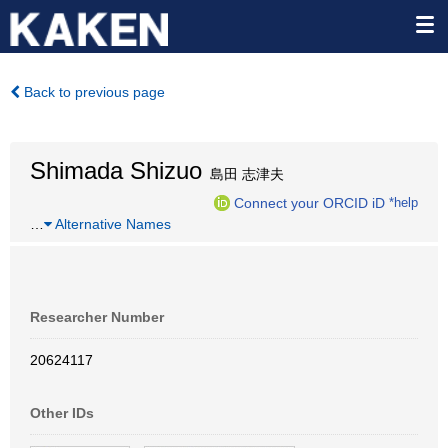
Back to previous page
Shimada Shizuo
島田 志津夫
Connect your ORCID iD
*help
…
Alternative Names
Researcher Number
20624117
Other IDs