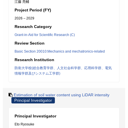
江藤 亮輔
Project Period (FY)
2026 – 2029
Research Category
Grant-in-Aid for Scientific Research (C)
Review Section
Basic Section 20010:Mechanics and mechatronics-related
Research Institution
防衛大学校(総合教育学群、人文社会科学群、応用科学群、電気
情報学群及びシステム工学群)
Estimation of soil water content using LiDAR intensity
Principal Investigator
Principal Investigator
Eto Ryosuke