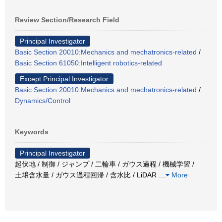
Review Section/Research Field
Principal Investigator
Basic Section 20010:Mechanics and mechatronics-related
/
Basic Section 61050:Intelligent robotics-related
Except Principal Investigator
Basic Section 20010:Mechanics and mechatronics-related
/
Dynamics/Control
Keywords
Principal Investigator
起伏地 / 制御 / ジャンプ / 二輪車 / ガウス過程 / 機械学習 /
土壌含水量 / ガウス過程回帰 / 含水比 / LiDAR
…
More