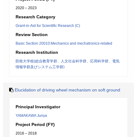
2020 – 2023
Research Category
Grant-in-Aid for Scientific Research (C)
Review Section
Basic Section 20010:Mechanics and mechatronics-related
Research Institution
防衛大学校(総合教育学群、人文社会科学群、応用科学群、電気
情報学群及びシステム工学群)
Elucidation of driving wheel mechanism on soft ground
Principal Investigator
YAMAKAWA Junya
Project Period (FY)
2016 – 2018