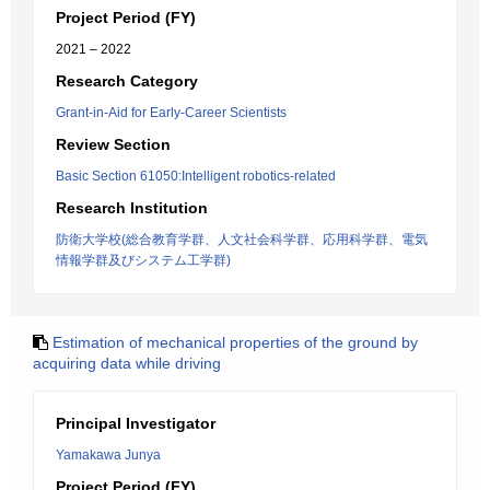
Project Period (FY)
2021 – 2022
Research Category
Grant-in-Aid for Early-Career Scientists
Review Section
Basic Section 61050:Intelligent robotics-related
Research Institution
防衛大学校(総合教育学群、人文社会科学群、応用科学群、電気
情報学群及びシステム工学群)
Estimation of mechanical properties of the ground by
acquiring data while driving
Principal Investigator
Yamakawa Junya
Project Period (FY)