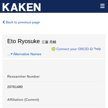
Back to previous page
Eto Ryosuke
江藤 亮輔
Connect your ORCID iD
*help
…
Alternative Names
Researcher Number
20761480
Affiliation (Current)