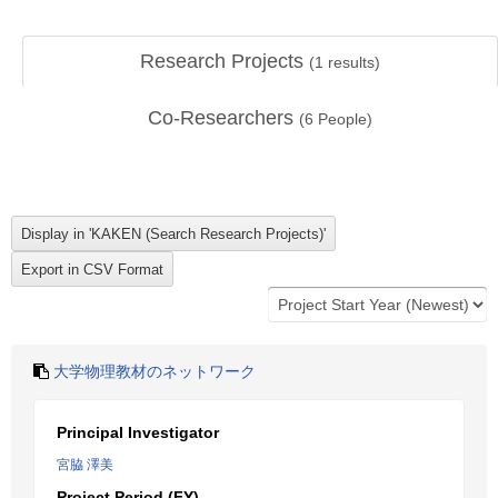
Research Projects
(
1
results)
Co-Researchers
(
6
People)
大学物理教材のネットワーク
Principal Investigator
宮脇 澤美
Project Period (FY)