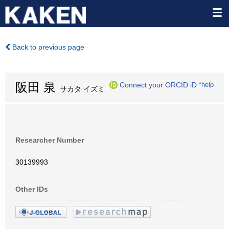
Back to previous page
阪田 泉
Connect your ORCID iD
*help
サカタ イズミ
Researcher Number
30139993
Other IDs