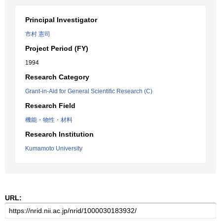
Principal Investigator
市村 憲司
Project Period (FY)
1994
Research Category
Grant-in-Aid for General Scientific Research (C)
Research Field
機能・物性・材料
Research Institution
Kumamoto University
URL: