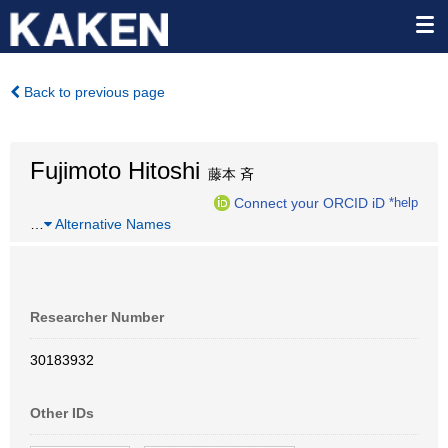
Back to previous page
Fujimoto Hitoshi
藤本 斉
Connect your ORCID iD
*help
…
Alternative Names
Researcher Number
30183932
Other IDs