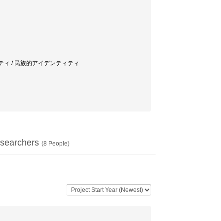
シティ / 民族的アイデンティティ
searchers
(
8
People)