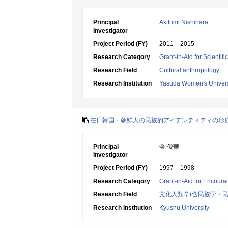
Principal
Akifumi Nishihara
Investigator
Project Period (FY)
2011 – 2015
Research Category
Grant-in-Aid for Scientif
Research Field
Cultural anthropology
Research Institution
Yasuda Women's Univers
在日韓国・朝鮮人の民族的アイデンティティの形
Principal
金 俊華
Investigator
Project Period (FY)
1997 – 1998
Research Category
Grant-in-Aid for Encoura
Research Field
文化人類学(含民族学・民
Research Institution
Kyushu University