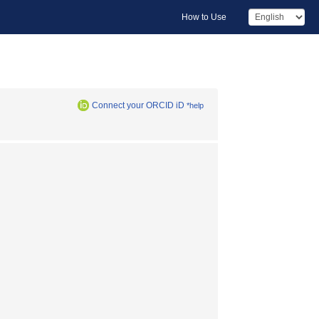
How to Use
Connect your ORCID iD
*help