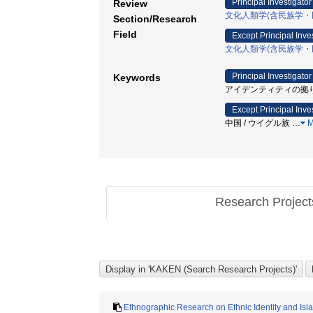
Principal Investigator
Review
文化人類学(含民族学・
Section/Research
Field
Except Principal Inve
文化人類学(含民族学・
Principal Investigator
Keywords
アイデンティティの拠り所 
Except Principal Inve
中国 / ウイグル族
…
M
Research Projec
Ethnographic Research on Ethnic Identity and Is