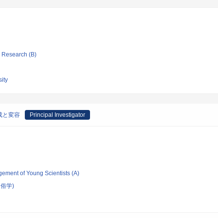
ic Research (B)
ity
成と変容
Principal Investigator
gement of Young Scientists (A)
俗学)