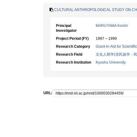
CULTURAL ANTHROPOLOGICAL STUDY ON CHI
Principal
MARUYAMA Koishi
Investigator
Project Period (FY)
1997 – 1999
Research Category
Grant-in-Aid for Scientif
Research Field
文化人類学(含民族学・民
Research Institution
Kyushu University
URL: