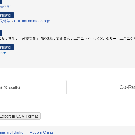
民俗学)
stigator
民俗学)
/
Cultural anthropology
/ 共生 / 「民族文化」 / 関係論 / 文化変容 / エスニック・バウンダリー / エスニ
stigator
ore
ts
Co-Re
(
3
results)
lamism of Uighur in Modern China