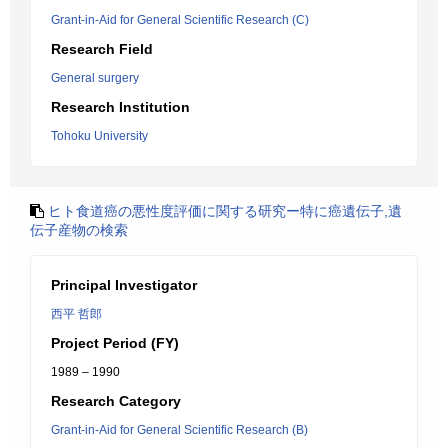
Grant-in-Aid for General Scientific Research (C)
Research Field
General surgery
Research Institution
Tohoku University
ヒト食道癌の悪性度評価に関する研究ー特に癌遺伝子,遺
伝子産物の検索
Principal Investigator
西平 哲郎
Project Period (FY)
1989 – 1990
Research Category
Grant-in-Aid for General Scientific Research (B)