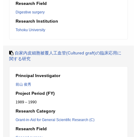
Research Field
Digestive surgery
Research Institution
Tohoku University
自家内皮細胞被覆人工血管(Cultured graft)の臨床応用に
関する研究
Principal Investigator
前山 俊秀
Project Period (FY)
1989 – 1990
Research Category
Grant-in-Aid for General Scientific Research (C)
Research Field