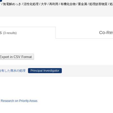
/ 無電解めっき / 活性化処理 / 大学 / 再利用 / 有機化合物 / 重金属 / 処理妨害物質 /
ts
Co-Re
(
3
results)
含有した廃水の処理
Principal Investigator
ic Research on Priority Areas