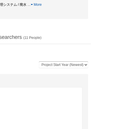
 処理システム / 廃水
…
More
searchers
(
11
People)