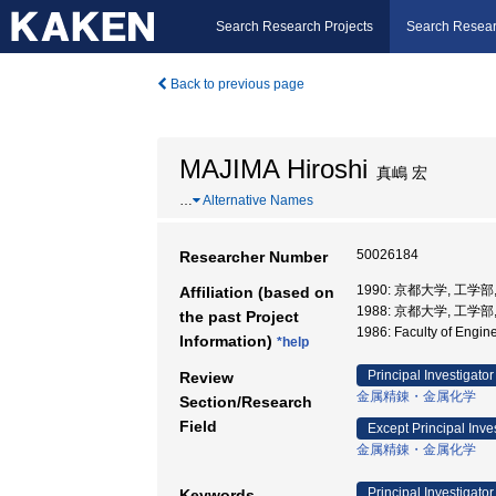
Search Research Projects
Search Resear
Back to previous page
MAJIMA Hiroshi
真嶋 宏
…
Alternative Names
50026184
Researcher Number
1990: 京都大学, 工学部
Affiliation (based on
1988: 京都大学, 工学部
the past Project
1986: Faculty of Engi
Information)
*help
Principal Investigator
Review
金属精錬・金属化学
Section/Research
Field
Except Principal Inve
金属精錬・金属化学
Principal Investigator
Keywords