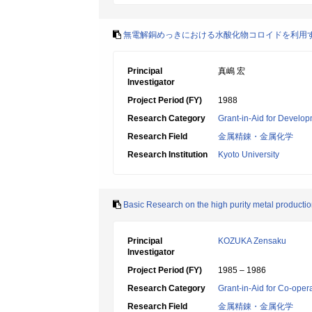
無電解銅めっきにおける水酸化物コロイドを利用
Principal
真嶋 宏
Investigator
Project Period (FY)
1988
Research Category
Grant-in-Aid for Develop
Research Field
金属精錬・金属化学
Research Institution
Kyoto University
Basic Research on the high purity metal product
Principal
KOZUKA Zensaku
Investigator
Project Period (FY)
1985 – 1986
Research Category
Grant-in-Aid for Co-oper
Research Field
金属精錬・金属化学