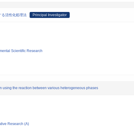
する活性化処理法
Principal Investigator
mental Scientific Research
ion using the reaction between various heterogeneous phases
ative Research (A)