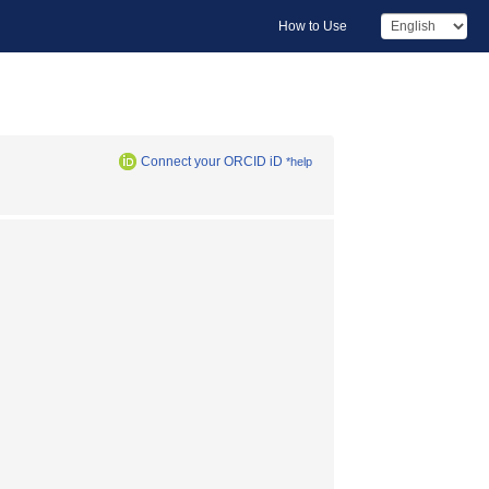
How to Use
Connect your ORCID iD
*help