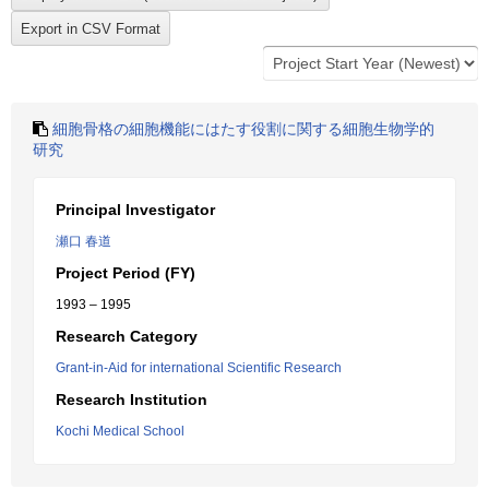
細胞骨格の細胞機能にはたす役割に関する細胞生物学的
研究
Principal Investigator
瀬口 春道
Project Period (FY)
1993 – 1995
Research Category
Grant-in-Aid for international Scientific Research
Research Institution
Kochi Medical School