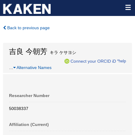
Back to previous page
吉良 今朝芳
キラ ケサヨシ
Connect your ORCID iD
*help
…
Alternative Names
Researcher Number
50038337
Affiliation (Current)