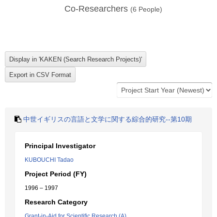
Co-Researchers
(
6
People)
中世イギリスの言語と文学に関する綜合的研究--第10期
Principal Investigator
KUBOUCHI Tadao
Project Period (FY)
1996 – 1997
Research Category
Grant-in-Aid for Scientific Research (A)