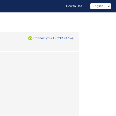
How to Use
Connect your ORCID iD
*help