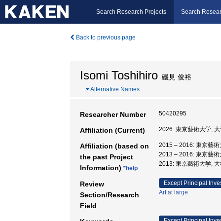
Search Research Projects
Search Resear
Back to previous page
Isomi Toshihiro
磯見 俊裕
…
Alternative Names
50420295
Researcher Number
2026: 東京藝術大学,
Affiliation (Current)
2015 – 2016: 東
Affiliation (based on
2013 – 2016: 東京
the past Project
2013: 東京藝術大学,
Information)
*help
Except Principal Inve
Review
Art at large
Section/Research
Field
Except Principal Inve