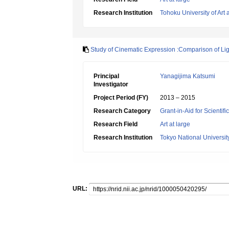
Research Institution
Tohoku University of Art
Study of Cinematic Expression :Comparison of Lig
Principal
Yanagijima Katsumi
Investigator
Project Period (FY)
2013 – 2015
Research Category
Grant-in-Aid for Scientif
Research Field
Art at large
Research Institution
Tokyo National Universit
URL: