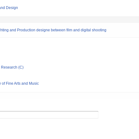
 and Design
hting and Production designe between film and digital shooting
ic Research (C)
y of Fine Arts and Music