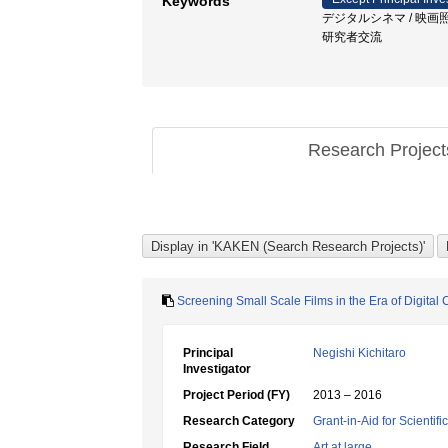
Keywords
デジタルシネマ / 映画照明
研究者交流
Research Projec
Screening Small Scale Films in the Era of Digital
Principal
Negishi Kichitaro
Investigator
Project Period (FY)
2013 – 2016
Research Category
Grant-in-Aid for Scientif
Research Field
Art at large