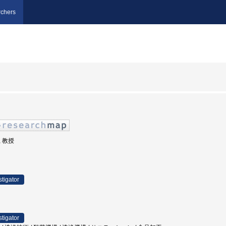
chers
, 教授
stigator
stigator