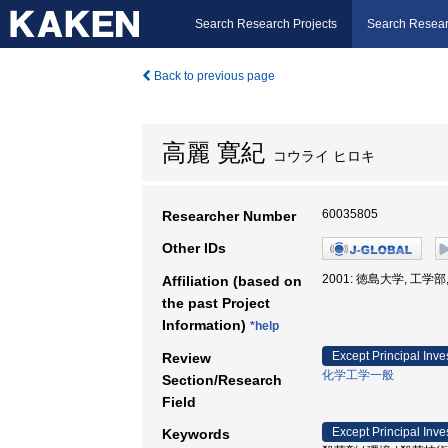
Search Research Projects
Search Resear
Back to previous page
高麗 寛紀
コウライ ヒロキ
60035805
Researcher Number
Other IDs
2001: 徳島大学, 工学部
Affiliation (based on
the past Project
Information)
*help
Except Principal Inve
Review
化学工学一般
Section/Research
Field
Except Principal Inve
Keywords