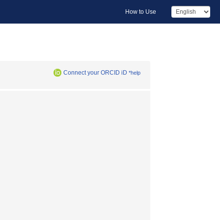
How to Use
Connect your ORCID iD
*help