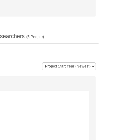
searchers
(
5
People)