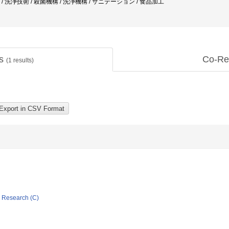
術 / 洗浄技術 / 殺菌機構 / 洗浄機構 / サニテーション / 食品加工
ts
Co-Re
(
1
results)
ic Research (C)