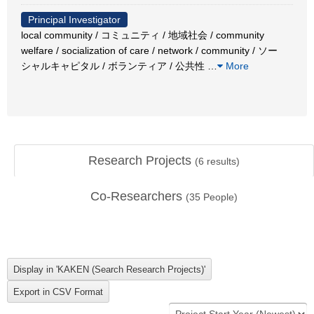
Principal Investigator
local community / コミュニティ / 地域社会 / community
welfare / socialization of care / network / community / ソー
シャルキャピタル / ボランティア / 公共性
…
More
Research Projects
(
6
results)
Co-Researchers
(
35
People)