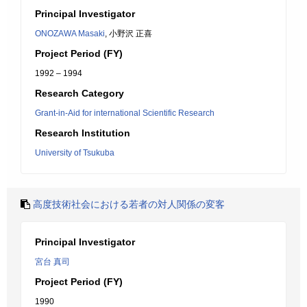
Principal Investigator
ONOZAWA Masaki
, 小野沢 正喜
Project Period (FY)
1992 – 1994
Research Category
Grant-in-Aid for international Scientific Research
Research Institution
University of Tsukuba
高度技術社会における若者の対人関係の変客
Principal Investigator
宮台 真司
Project Period (FY)
1990