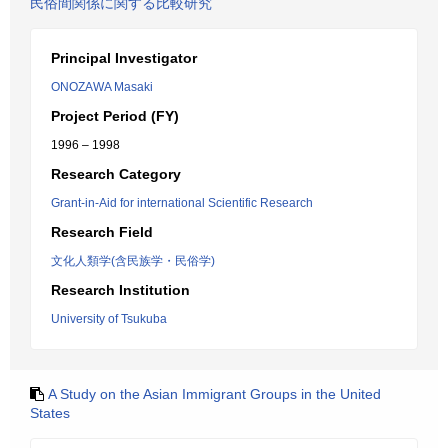
民俗間関係に関する比較研究
Principal Investigator
ONOZAWA Masaki
Project Period (FY)
1996 – 1998
Research Category
Grant-in-Aid for international Scientific Research
Research Field
文化人類学(含民族学・民俗学)
Research Institution
University of Tsukuba
A Study on the Asian Immigrant Groups in the United
States