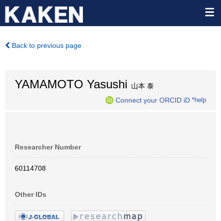
Back to previous page
YAMAMOTO Yasushi
山本 泰
Connect your ORCID iD
*help
Researcher Number
60114708
Other IDs