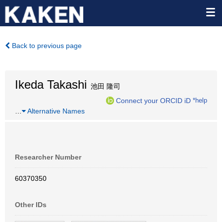
Back to previous page
Ikeda Takashi
池田 隆司
Connect your ORCID iD
*help
…
Alternative Names
Researcher Number
60370350
Other IDs