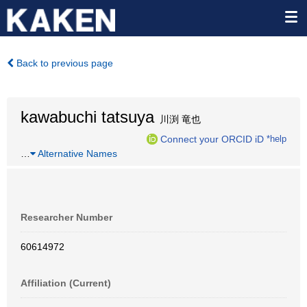
Back to previous page
kawabuchi tatsuya
川渕 竜也
Connect your ORCID iD
*help
…
Alternative Names
Researcher Number
60614972
Affiliation (Current)