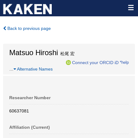
Back to previous page
Matsuo Hiroshi
松尾 宏
Connect your ORCID iD
*help
…
Alternative Names
Researcher Number
60637081
Affiliation (Current)