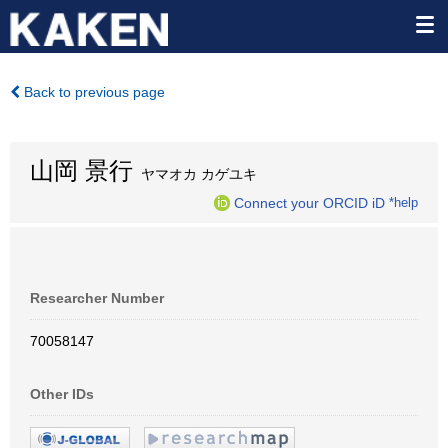
Back to previous page
山岡 景行
ヤマオカ カゲユキ
Connect your ORCID iD
*help
Researcher Number
70058147
Other IDs