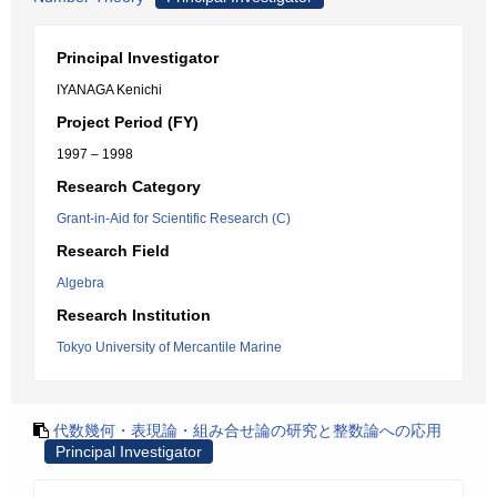
Principal Investigator
IYANAGA Kenichi
Project Period (FY)
1997 – 1998
Research Category
Grant-in-Aid for Scientific Research (C)
Research Field
Algebra
Research Institution
Tokyo University of Mercantile Marine
代数幾何・表現論・組み合せ論の研究と整数論への応用
Principal Investigator