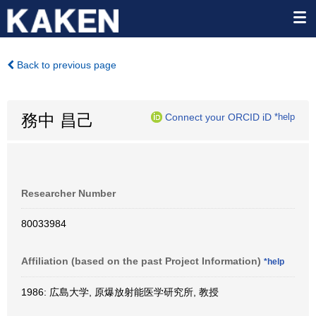
Back to previous page
務中 昌己
Connect your ORCID iD
*help
Researcher Number
80033984
Affiliation (based on the past Project Information)
*help
1986: 広島大学, 原爆放射能医学研究所, 教授