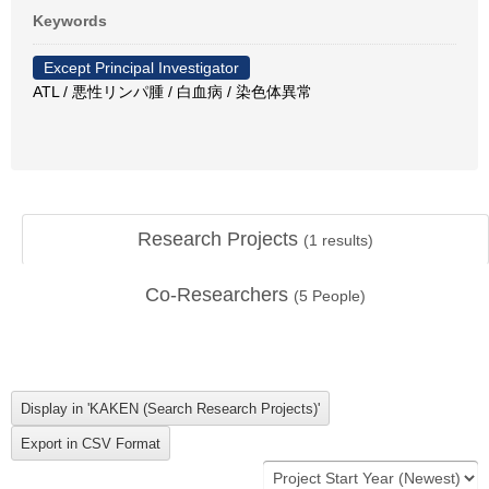
Keywords
Except Principal Investigator
ATL / 悪性リンパ腫 / 白血病 / 染色体異常
Research Projects
(
1
results)
Co-Researchers
(
5
People)