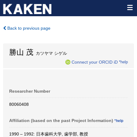
Back to previous page
勝山 茂
カツヤマ シゲル
Connect your ORCID iD
*help
Researcher Number
80060408
Affiliation (based on the past Project Information)
*help
1990 – 1992: 日本歯科大学, 歯学部, 教授