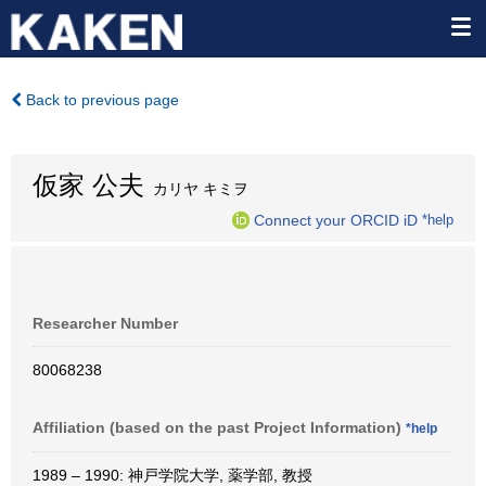
Back to previous page
仮家 公夫
カリヤ キミヲ
Connect your ORCID iD
*help
Researcher Number
80068238
Affiliation (based on the past Project Information)
*help
1989 – 1990: 神戸学院大学, 薬学部, 教授