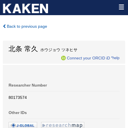
Back to previous page
北条 常久
ホウジョウ ツネヒサ
Connect your ORCID iD
*help
Researcher Number
80173574
Other IDs