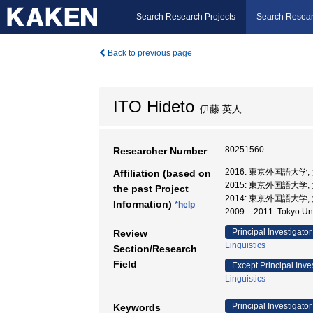
Search Research Projects
Search Resear
Back to previous page
ITO Hideto
伊藤 英人
80251560
Researcher Number
2016: 東京外国語大学
Affiliation (based on
2015: 東京外国語大
the past Project
2014: 東京外国語大学
Information)
*help
2009 – 2011: Tokyo
Principal Investigator
Review
Linguistics
Section/Research
Field
Except Principal Inve
Linguistics
Principal Investigator
Keywords