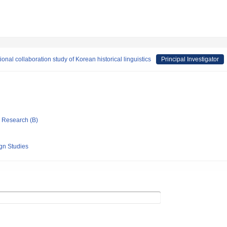
ional collaboration study of Korean historical linguistics
Principal Investigator
ic Research (B)
ign Studies