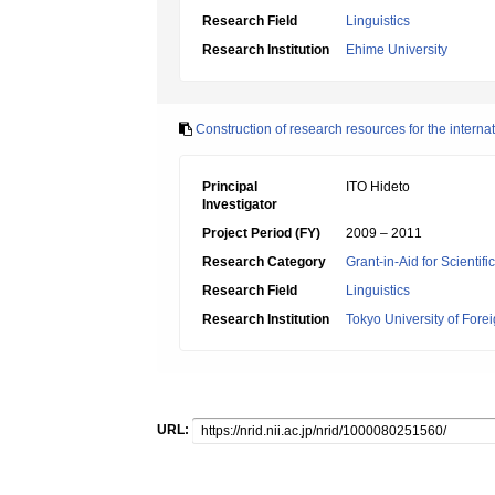
Research Field
Linguistics
Research Institution
Ehime University
Construction of research resources for the internat
Principal
ITO Hideto
Investigator
Project Period (FY)
2009 – 2011
Research Category
Grant-in-Aid for Scientif
Research Field
Linguistics
Research Institution
Tokyo University of Fore
URL: