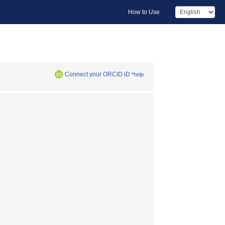
How to Use
Connect your ORCID iD
*help