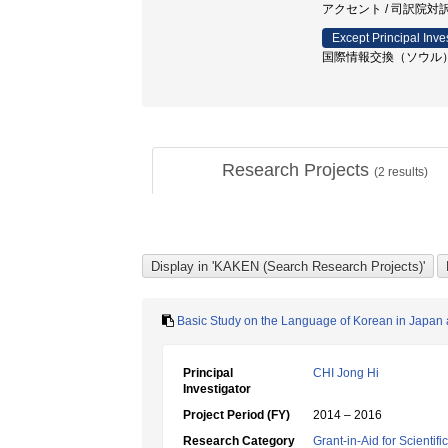
アクセント / 司訳院対訳資
Except Principal Inve
国際情報交換（ソウル
Research Projects
(
2
results)
Basic Study on the Language of Korean in Japan a
Principal
CHI Jong Hi
Investigator
Project Period (FY)
2014 – 2016
Research Category
Grant-in-Aid for Scientif