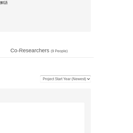
朝鮮語
Co-Researchers
(
9
People)