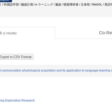
国語学習 / 脳波計測 / e-ラーニング / 脳波 / 聴覚障碍者 / 立体視 / WebGL / 英語
ts
Co-Re
(
1
results)
on pronunciation physiological acquisition and its application to language learning 
ging Exploratory Research