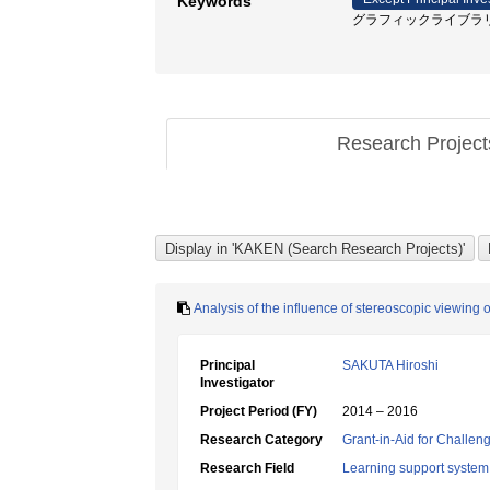
Keywords
グラフィックライブラリ / 外
Research Projec
Analysis of the influence of stereoscopic viewing 
Principal
SAKUTA Hiroshi
Investigator
Project Period (FY)
2014 – 2016
Research Category
Grant-in-Aid for Challen
Research Field
Learning support system