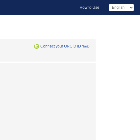
How to Use
Connect your ORCID iD
*help