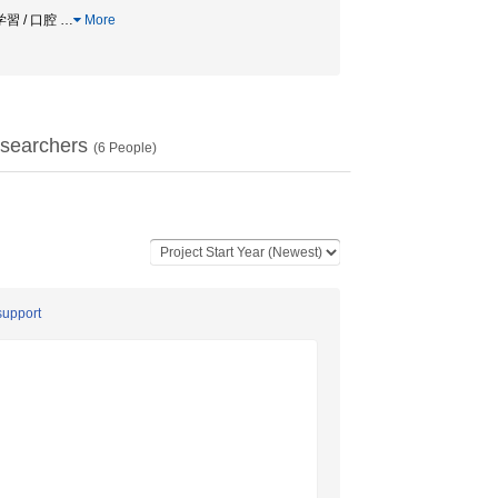
学習 / 口腔
…
More
searchers
(
6
People)
support