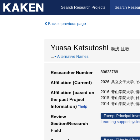
Search Research Projects
Search Resear
Back to previous page
Yuasa Katsutoshi
湯浅 且敏
…
Alternative Names
80623769
Researcher Number
2026: 共立女子大学,
Affiliation (Current)
2016: 青山学院大学,
Affiliation (based on
2015: 青山学院大学, 
the past Project
2014: 青山学院大学,
Information)
*help
Except Principal Inve
Review
Learning support syst
Section/Research
Field
Except Principal Inve