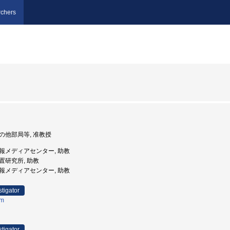
chers
 その他部局等, 准教授
 情報メディアセンター, 助教
付置研究所, 助教
 情報メディアセンター, 助教
stigator
em
stigator