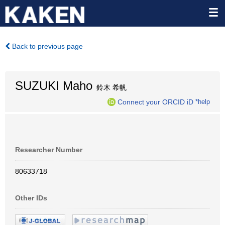
Back to previous page
SUZUKI Maho
鈴木 希帆
Connect your ORCID iD
*help
Researcher Number
80633718
Other IDs