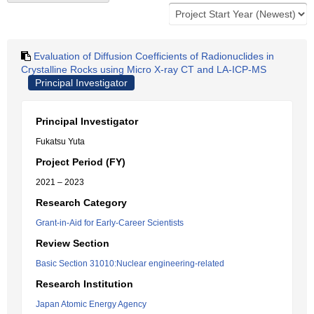
Evaluation of Diffusion Coefficients of Radionuclides in
Crystalline Rocks using Micro X-ray CT and LA-ICP-MS
Principal Investigator
Principal Investigator
Fukatsu Yuta
Project Period (FY)
2021 – 2023
Research Category
Grant-in-Aid for Early-Career Scientists
Review Section
Basic Section 31010:Nuclear engineering-related
Research Institution
Japan Atomic Energy Agency