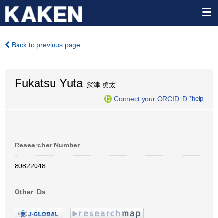
Back to previous page
Fukatsu Yuta
深津 勇太
Connect your ORCID iD
*help
Researcher Number
80822048
Other IDs