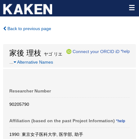
Back to previous page
家後 理枝
Connect your ORCID iD
*help
ヤゴ リエ
…
Alternative Names
Researcher Number
90205790
Affiliation (based on the past Project Information)
*help
1990: 東京女子医科大学, 医学部, 助手