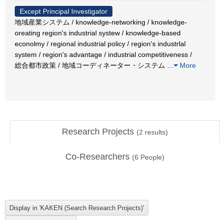
Except Principal Investigator
地域産業システム / knowledge-networking / knowledge-
oreating region's industrial systew / knowledge-based
econolmy / regional industrial policy / region's industrlal
system / region's advantage / industrial competitiveness /
総合都市政策 / 地域コーディネーター・システム
…
More
Research Projects
(
2
results)
Co-Researchers
(
6
People)