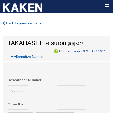
Back to previous page
TAKAHASHI Tetsurou
高橋 哲郎
Connect your ORCID iD
*help
…
Alternative Names
Researcher Number
90226853
Other IDs