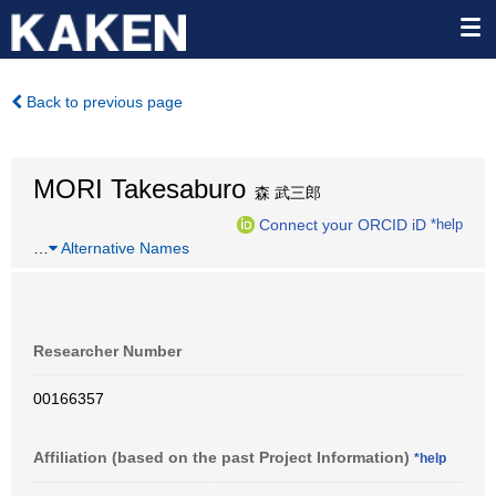
Back to previous page
MORI Takesaburo
森 武三郎
Connect your ORCID iD
*help
…
Alternative Names
Researcher Number
00166357
Affiliation (based on the past Project Information)
*help