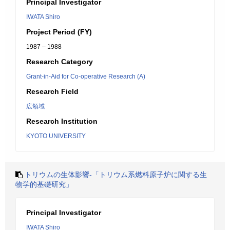
Principal Investigator
IWATA Shiro
Project Period (FY)
1987 – 1988
Research Category
Grant-in-Aid for Co-operative Research (A)
Research Field
広領域
Research Institution
KYOTO UNIVERSITY
トリウムの生体影響-「トリウム系燃料原子炉に関する生
物学的基礎研究」
Principal Investigator
IWATA Shiro