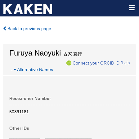
Back to previous page
Furuya Naoyuki
古家 直行
Connect your ORCID iD
*help
…
Alternative Names
Researcher Number
50391181
Other IDs