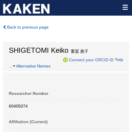
Back to previous page
SHIGETOMI Keiko
重冨 惠子
Connect your ORCID iD
*help
…
Alternative Names
Researcher Number
60405074
Affiliation (Current)