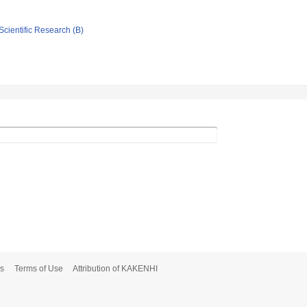
Scientific Research (B)
s
Terms of Use
Attribution of KAKENHI