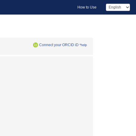
How to Use
Connect your ORCID iD
*help