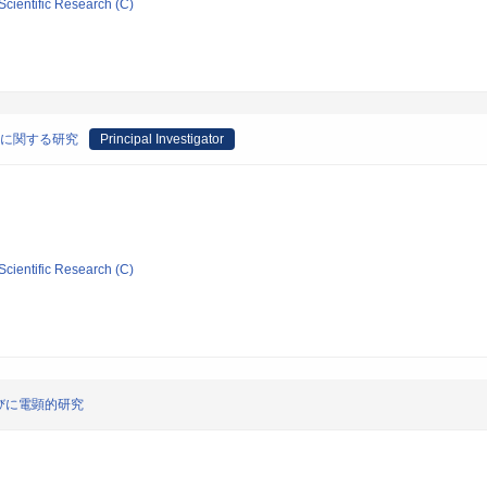
Scientific Research (C)
序に関する研究
Principal Investigator
Scientific Research (C)
びに電顕的研究