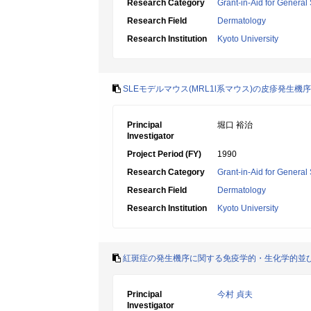
Research Category
Grant-in-Aid for General 
Research Field
Dermatology
Research Institution
Kyoto University
SLEモデルマウス(MRL1l系マウス)の皮疹発生機
Principal
堀口 裕治
Investigator
Project Period (FY)
1990
Research Category
Grant-in-Aid for General 
Research Field
Dermatology
Research Institution
Kyoto University
紅斑症の発生機序に関する免疫学的・生化学的並
Principal
今村 貞夫
Investigator