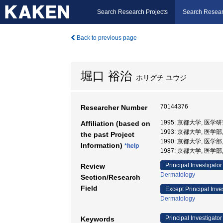
Search Research Projects
Search Resear
Back to previous page
堀口 裕治
ホリグチ ユウジ
70144376
Researcher Number
1995: 京都大学, 医学
Affiliation (based on
1993: 京都大学, 医学部
the past Project
1990: 京都大学, 医学部
Information)
*help
1987: 京都大学, 医学部
Principal Investigator
Review
Dermatology
Section/Research
Field
Except Principal Inve
Dermatology
Principal Investigator
Keywords