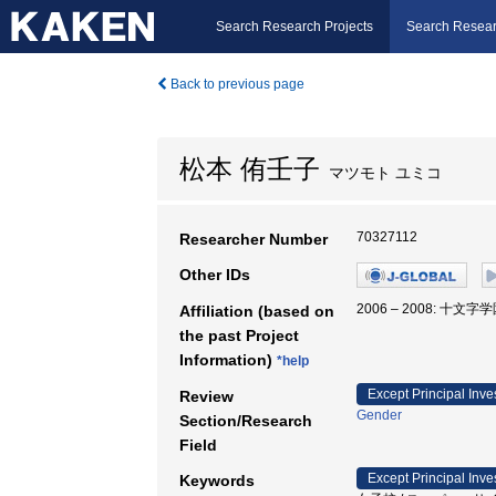
Search Research Projects
Search Resear
Back to previous page
松本 侑壬子
マツモト ユミコ
70327112
Researcher Number
Other IDs
2006 – 2008: 十
Affiliation (based on
the past Project
Information)
*help
Except Principal Inve
Review
Gender
Section/Research
Field
Except Principal Inve
Keywords