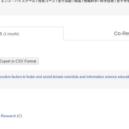
エンス・ハイスクール / 理系コース / 女子高校 / 韓国 / 情報科学 / 科学技術 / 女子学
ts
Co-Re
(
1
results)
tructive factors to foster and assist female scientists and information science edu
ic Research (C)