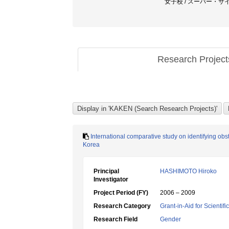
女子校 / スーパー・サイ
Research Projec
International comparative study on identifying obs
Korea
Principal
HASHIMOTO Hiroko
Investigator
Project Period (FY)
2006 – 2009
Research Category
Grant-in-Aid for Scientif
Research Field
Gender