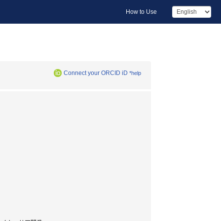
How to Use
Connect your ORCID iD
*help