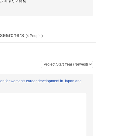
生 / キャリア開発
searchers
(
4
People)
cation for women's career development in Japan and