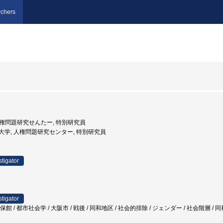
chers
 人権問題研究せんたー, 特別研究員
阪市立大学, 人権問題研究センター, 特別研究員
stigator
stigator
保館 / 都市社会学 / 大阪市 / 戦後 / 同和地区 / 社会的排除 / ジェンダー / 社会階層 / 