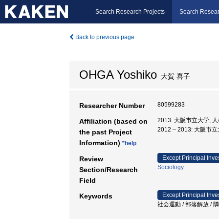
Search Research Projects
Search Resear
Back to previous page
OHGA Yoshiko
大賀 喜子
80599283
Researcher Number
2013: 大阪市立大学,
Affiliation (based on
2012 – 2013: 大
the past Project
Information)
*help
Except Principal Inve
Review
Sociology
Section/Research
Field
Except Principal Inve
Keywords
社会運動 / 部落解放 / 隣