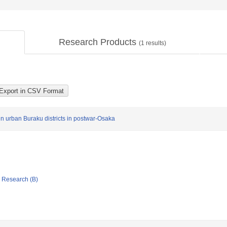
Research Products
(
1
results)
 urban Buraku districts in postwar-Osaka
ic Research (B)