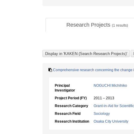
Research Projects
(
1
results)
Comprehensive research concerning the change in
Principal
NOGUCHI Michihiko
Investigator
Project Period (FY)
2011 – 2013
Research Category
Grant-in-Aid for Scientif
Research Field
Sociology
Research Institution
Osaka City University