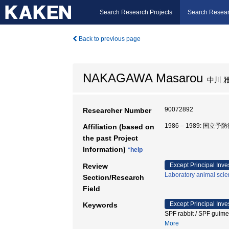
Search Research Projects
Search Resear
Back to previous page
NAKAGAWA Masarou
中川 
90072892
Researcher Number
1986 – 1989: 国立
Affiliation (based on
the past Project
Information)
*help
Except Principal Inve
Review
Laboratory animal sci
Section/Research
Field
Except Principal Inve
Keywords
SPF rabbit / SPF
More