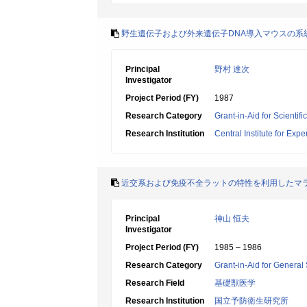
野生遺伝子および外来遺伝子DNA導入マウスの系
Principal
野村 達次
Investigator
Project Period (FY)
1987
Research Category
Grant-in-Aid for Scientif
Research Institution
Central Institute for Exp
近交系および免疫不全ラットの特性を利用したマ
Principal
神山 恒夫
Investigator
Project Period (FY)
1985 – 1986
Research Category
Grant-in-Aid for General 
Research Field
基礎獣医学
Research Institution
国立予防衛生研究所