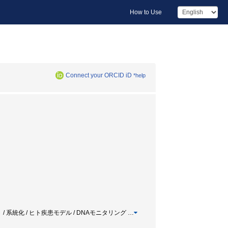
How to Use
Connect your ORCID iD
*help
トバイオ-ト / 系統化 / ヒト疾患モデル / DNAモニタリング
…