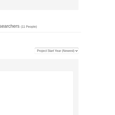
searchers
(
11
People)