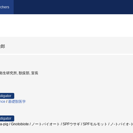
chers
雅郎
予防衛生研究所, 獣疫部, 室長
stigator
ence
/
基礎獣医学
stigator
 guimea-pig / Gnotobiote / ノートバイオート / SPFウサギ / SPFモルモット / ノ-