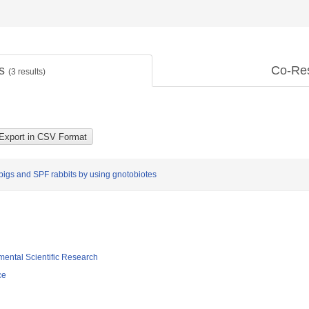
ts
Co-Re
(
3
results)
pigs and SPF rabbits by using gnotobiotes
mental Scientific Research
ce