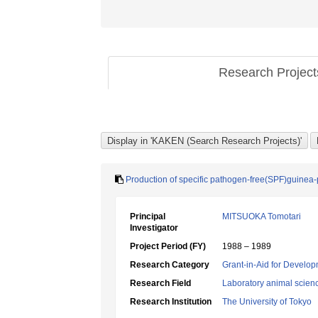
Research Projec
Production of specific pathogen-free(SPF)guinea-
Principal
MITSUOKA Tomotari
Investigator
Project Period (FY)
1988 – 1989
Research Category
Grant-in-Aid for Develop
Research Field
Laboratory animal scien
Research Institution
The University of Tokyo