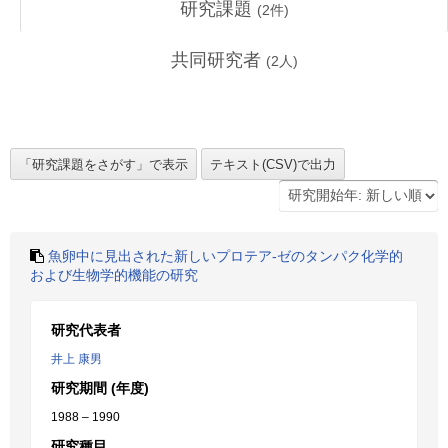
研究課題
(
2
件)
共同研究者
(
2
人)
魚卵中に見出された新しいプロテア-ゼのタンパク化学的
および生物学的機能の研究
研究代表者
井上 康男
研究期間 (年度)
1988 – 1990
研究種目