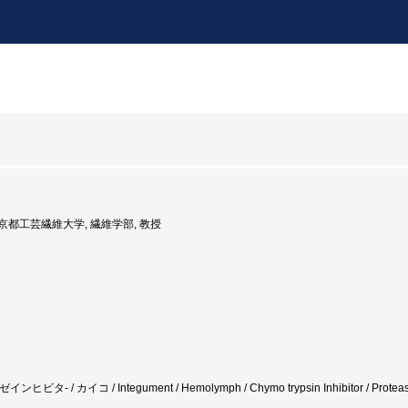
度: 京都工芸繊維大学, 繊維学部, 教授
- / カイコ / Integument / Hemolymph / Chymo trypsin Inhibitor / Protease Inh