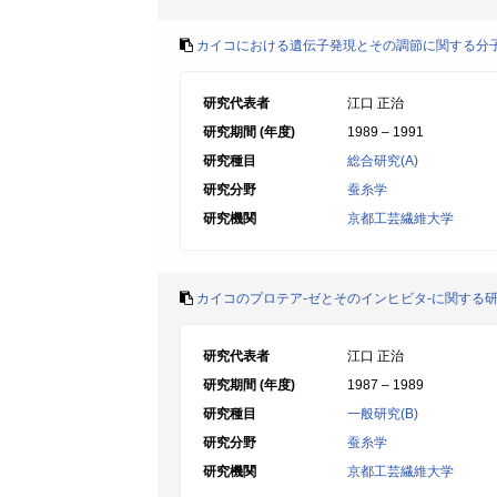
カイコにおける遺伝子発現とその調節に関する分
研究代表者
江口 正治
研究期間 (年度)
1989 – 1991
研究種目
総合研究(A)
研究分野
蚕糸学
研究機関
京都工芸繊維大学
カイコのプロテア-ゼとそのインヒビタ-に関する
研究代表者
江口 正治
研究期間 (年度)
1987 – 1989
研究種目
一般研究(B)
研究分野
蚕糸学
研究機関
京都工芸繊維大学