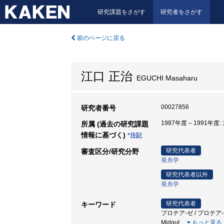
研究課題をさがす
研究者をさがす
前のページに戻る
江口 正治
EGUCHI Masaharu
00027856
研究者番号
1987年度 – 1991年
所属 (過去の研究課題
情報に基づく)
*注記
研究代表者
審査区分/研究分野
蚕糸学
研究代表者以外
蚕糸学
研究代表者
キーワード
プロテア-ゼ / プロテア-ゼインヒビタ
Midgut
…
もっと見る