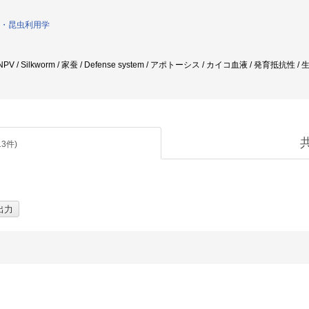
・昆虫利用学
 NPV / Silkworm / 家蚕 / Defense system / アポトーシス / カイコ血液 / 発育抵抗性 
13
件)