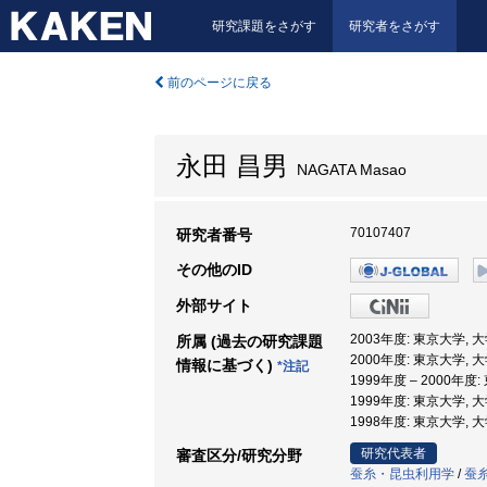
研究課題をさがす
研究者をさがす
前のページに戻る
永田 昌男
NAGATA Masao
70107407
研究者番号
その他のID
外部サイト
2003年度: 東京大学,
所属 (過去の研究課題
2000年度: 東京大学,
情報に基づく)
*注記
1999年度 – 2000
1999年度: 東京大学,
1998年度: 東京大学
研究代表者
審査区分/研究分野
蚕糸・昆虫利用学
/
蚕