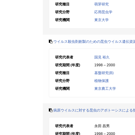
研究種目
萌芽研究
研究分野
応用昆虫学
研究機関
東京大学
ウイルス殺虫剤創製のための昆虫ウイルス遺伝資
研究代表者
国見 裕久
研究期間 (年度)
1998 – 2000
研究種目
基盤研究(B)
研究分野
植物保護
研究機関
東京農工大学
病原ウイルスに対する昆虫のアポトーシスによる
研究代表者
永田 昌男
研究期間 (年度)
1998 – 2000