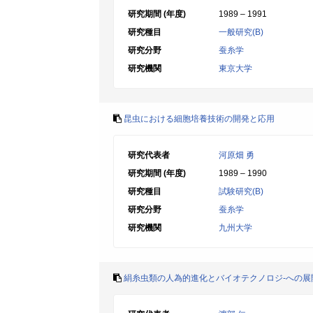
研究期間 (年度)
1989 – 1991
研究種目
一般研究(B)
研究分野
蚕糸学
研究機関
東京大学
昆虫における細胞培養技術の開発と応用
研究代表者
河原畑 勇
研究期間 (年度)
1989 – 1990
研究種目
試験研究(B)
研究分野
蚕糸学
研究機関
九州大学
絹糸虫類の人為的進化とバイオテクノロジ-への展