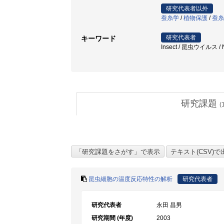
研究代表者以外
蚕糸学
/
植物保護
/
蚕糸
研究代表者
キーワード
Insect / 昆虫ウイルス /
研究課題
(
昆虫細胞の温度反応特性の解析
研究代表者
研究代表者
永田 昌男
研究期間 (年度)
2003