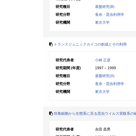
研究種目
基盤研究(B)
研究分野
蚕糸・昆虫利用学
研究機関
東京大学
トランスジェニックカイコの創成とその利用
研究代表者
小林 正彦
研究期間 (年度)
1997 – 1999
研究種目
基盤研究(A)
研究分野
蚕糸・昆虫利用学
研究機関
東京大学
培養細胞から生態系に至る昆虫ウイルス実験系の
研究代表者
永田 昌男