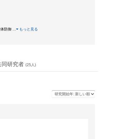
/ 生体防御
…
もっと見る
共同研究者
(
25
人)