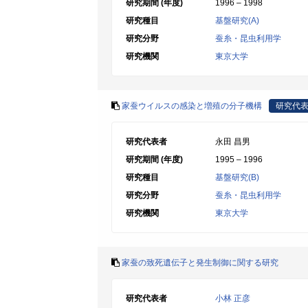
研究期間 (年度)
1996 – 1998
研究種目
基盤研究(A)
研究分野
蚕糸・昆虫利用学
研究機関
東京大学
家蚕ウイルスの感染と増殖の分子機構
研究代
研究代表者
永田 昌男
研究期間 (年度)
1995 – 1996
研究種目
基盤研究(B)
研究分野
蚕糸・昆虫利用学
研究機関
東京大学
家蚕の致死遺伝子と発生制御に関する研究
研究代表者
小林 正彦