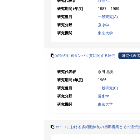
研究代表者
渡部 仁
研究期間 (年度)
1987 – 1989
研究種目
一般研究(A)
研究分野
蚕糸学
研究機関
東京大学
家蚕の貯蔵タンパク質に関する研究
研究代表
研究代表者
永田 昌男
研究期間 (年度)
1986
研究種目
一般研究(C)
研究分野
蚕糸学
研究機関
東京大学
カイコにおける多細胞体制の初期構築とその遺伝