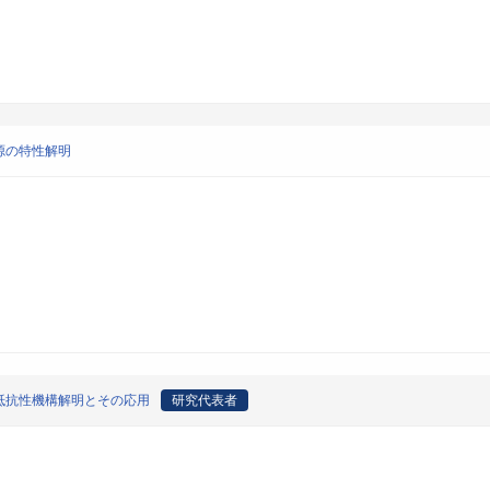
源の特性解明
抵抗性機構解明とその応用
研究代表者