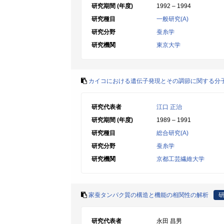
研究期間 (年度)
1992 – 1994
研究種目
一般研究(A)
研究分野
蚕糸学
研究機関
東京大学
カイコにおける遺伝子発現とその調節に関する分
研究代表者
江口 正治
研究期間 (年度)
1989 – 1991
研究種目
総合研究(A)
研究分野
蚕糸学
研究機関
京都工芸繊維大学
家蚕タンパク質の構造と機能の相関性の解析
研究代表者
永田 昌男