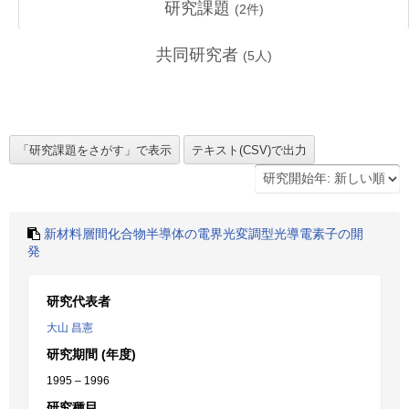
研究課題
(
2
件)
共同研究者
(
5
人)
新材料層間化合物半導体の電界光変調型光導電素子の開
発
研究代表者
大山 昌憲
研究期間 (年度)
1995 – 1996
研究種目