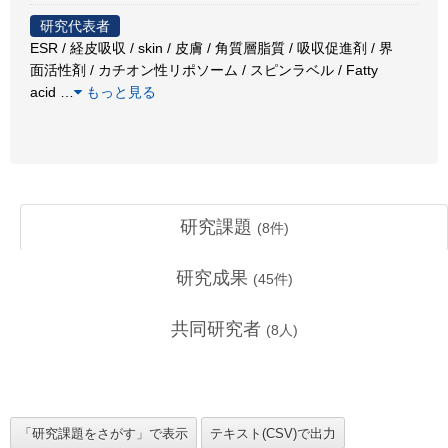
研究代表者
ESR / 経皮吸収 / skin / 皮膚 / 角質層脂質 / 吸収促進剤 / 界
面活性剤 / カチオン性リポソーム / スピンラベル / Fatty
acid
…
もっと見る
研究課題
(
8
件)
研究成果
(
45
件)
共同研究者
(
8
人)