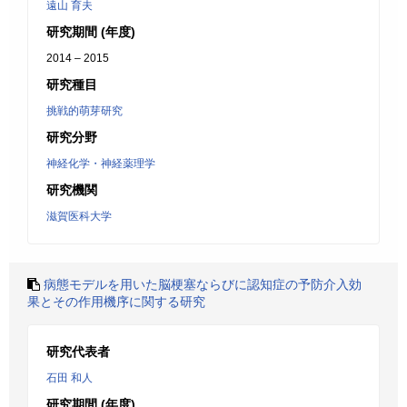
遠山 育夫
研究期間 (年度)
2014 – 2015
研究種目
挑戦的萌芽研究
研究分野
神経化学・神経薬理学
研究機関
滋賀医科大学
病態モデルを用いた脳梗塞ならびに認知症の予防介入効
果とその作用機序に関する研究
研究代表者
石田 和人
研究期間 (年度)