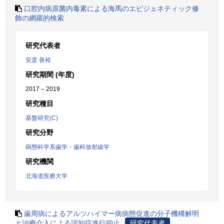
口腔内病原菌内毒素による海馬のエピジェネティック修
飾の網羅的検索
研究代表者
安彦 善裕
研究期間 (年度)
2017 – 2019
研究種目
基盤研究(C)
研究分野
病態科学系歯学・歯科放射線学
研究機関
北海道医療大学
歯周病によるアルツハイマー病病態促進の分子機構解明
と治療介入による認知症進行抑止
研究代表者