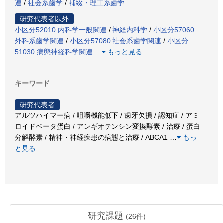
連
/
社会系歯学
/
補綴・理工系歯学
研究代表者以外
小区分52010:内科学一般関連
/
神経内科学
/
小区分57060:
外科系歯学関連
/
小区分57080:社会系歯学関連
/
小区分
51030:病態神経科学関連
…
もっと見る
キーワード
研究代表者
アルツハイマー病 / 咀嚼機能低下 / 歯牙欠損 / 認知症 / アミ
ロイドベータ蛋白 / アンギオテンシン変換酵素 / 治療 / 蛋白
分解酵素 / 精神・神経疾患の病態と治療 / ABCA1
…
もっ
と見る
研究課題
(
26
件)