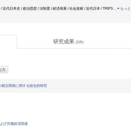
 / 近代日本史 / 政治思想 / 法制度 / 経済発展 / 社会規範 / 近代日本 / TRIPS
…
もっと
研究成果
(
1
件)
の相互関係に関する総合的研究
済および労働経済関連