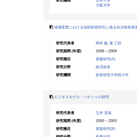
研究機関
日本大学
大阪大学
地場産業における知的財産対応に係る自治体政策
研究代表者
岡本 薫
,
東 三鈴
研究期間 (年度)
2006 – 2009
研究種目
基盤研究(A)
研究分野
経済政策
研究機関
政策研究大学院大学
ビジネスモデル・パテントの研究
研究代表者
玉井 克哉
研究期間 (年度)
2000 – 2003
研究種目
基盤研究(B)
研究分野
民事法学