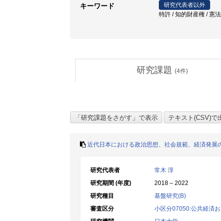
研究代表者以外
キーワード
特許 / 知的財産権 / 憲法
研究課題
(
4
件)
近代日本における政治思想、社会規範、経済発展
研究代表者
常木 淳
研究期間 (年度)
2018 – 2022
研究種目
基盤研究(B)
審査区分
小区分07050:公共経