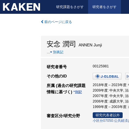
研究課題をさがす
研究者をさがす
前のページに戻る
安念 潤司
ANNEN Junji
…
別表記
00125981
研究者番号
その他のID
2018年度 – 2023年度
所属 (過去の研究課題
2009年度: 中央大学, 
情報に基づく)
*注記
2007年度: 中央大学, 
2006年度: 成蹊大学, 
1999年度 – 2003年度
研究代表者以外
審査区分/研究分野
小区分07050:公共経