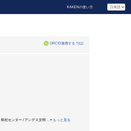
KAKENの使い方
ORCID連携する
*注記
 / 神殿 / 祭祀センター / アンデス文明
…
もっと見る