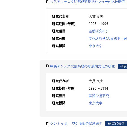
古代アンデス文明形成期祭祀センターの比較研究
研究代表者
大貫 良夫
研究期間 (年度)
1995 – 1996
研究種目
基盤研究(C)
研究分野
文化人類学(含民族学・民
研究機関
東京大学
中央アンデス北部高地の形成期文化の研究
研
研究代表者
大貫 良夫
研究期間 (年度)
1993 – 1994
研究種目
国際学術研究
研究機関
東京大学
クントゥ-ル・ワシ墳墓の緊急発掘
研究代表者