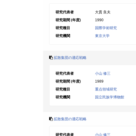
研究代表者
大貫 良夫
研究期間 (年度)
1990
研究種目
国際学術研究
研究機関
東京大学
拡散集団の適応戦略
研究代表者
小山 修三
研究期間 (年度)
1989
研究種目
重点領域研究
研究機関
国立民族学博物館
拡散集団の適応戦略
研究代表者
小山 修三