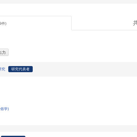
9
件)
研究
研究代表者
俗学)