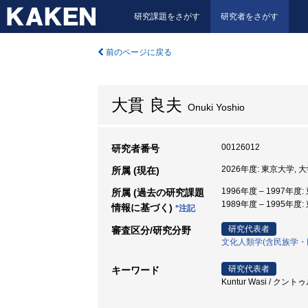
研究課題をさがす
研究者をさがす
前のページに戻る
大貫 良夫
Onuki Yoshio
00126012
研究者番号
2026年度: 東京大学,
所属 (現在)
1996年度 – 1997年
所属 (過去の研究課題
1989年度 – 1995年度
情報に基づく)
*注記
研究代表者
審査区分/研究分野
文化人類学(含民族学・
研究代表者
キーワード
Kuntur Wasi / クントゥ