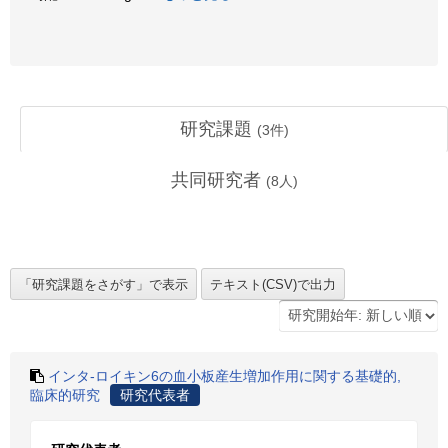
研究課題
(
3
件)
共同研究者
(
8
人)
インタ-ロイキン6の血小板産生増加作用に関する基礎的,
臨床的研究
研究代表者