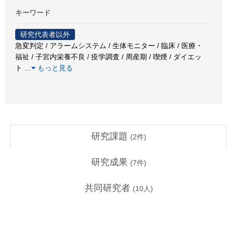
キーワード
研究代表者以外
急変判定 / アラームシステム / 生体モニター / 臨床 / 医療・
福祉 / 子宮内栄養不良 / 疫学調査 / 周産期 / 喫煙 / ダイエッ
ト
…
もっと見る
研究課題
(
2
件)
研究成果
(
7
件)
共同研究者
(
10
人)