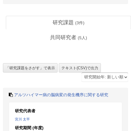
研究課題
(
3
件)
共同研究者
(
5
人)
アルツハイマー病の脳病変の発生機序に関する研究
研究代表者
宮川 太平
研究期間 (年度)