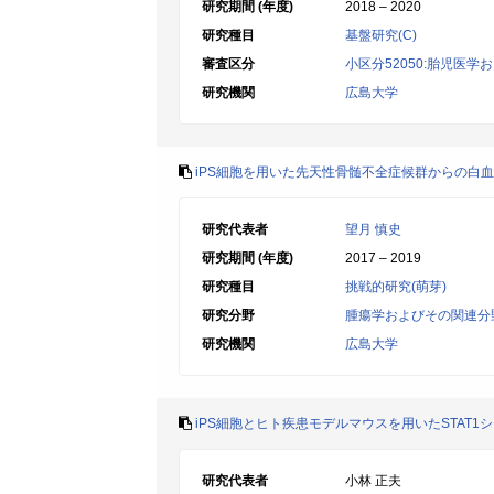
研究期間 (年度)
2018 – 2020
研究種目
基盤研究(C)
審査区分
小区分52050:胎児医
研究機関
広島大学
iPS細胞を用いた先天性骨髄不全症候群からの白
研究代表者
望月 慎史
研究期間 (年度)
2017 – 2019
研究種目
挑戦的研究(萌芽)
研究分野
腫瘍学およびその関連分
研究機関
広島大学
iPS細胞とヒト疾患モデルマウスを用いたSTAT
研究代表者
小林 正夫