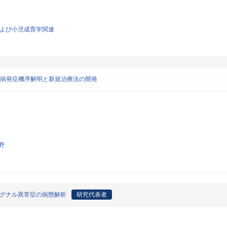
学および小児成育学関連
血病発症機序解明と新規治療法の開発
野
1シグナル異常症の病態解析
研究代表者