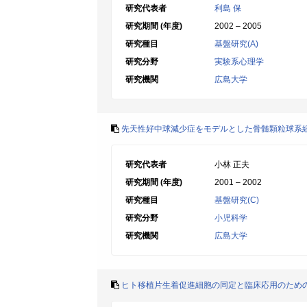
研究代表者
利島 保
研究期間 (年度)
2002 – 2005
研究種目
基盤研究(A)
研究分野
実験系心理学
研究機関
広島大学
先天性好中球減少症をモデルとした骨髄顆粒球系
研究代表者
小林 正夫
研究期間 (年度)
2001 – 2002
研究種目
基盤研究(C)
研究分野
小児科学
研究機関
広島大学
ヒト移植片生着促進細胞の同定と臨床応用のため