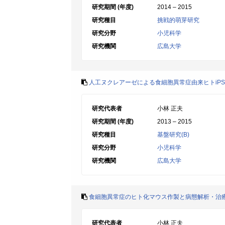
研究期間 (年度)
2014 – 2015
研究種目
挑戦的萌芽研究
研究分野
小児科学
研究機関
広島大学
人工ヌクレアーゼによる食細胞異常症由来ヒトiP
研究代表者
小林 正夫
研究期間 (年度)
2013 – 2015
研究種目
基盤研究(B)
研究分野
小児科学
研究機関
広島大学
食細胞異常症のヒト化マウス作製と病態解析・治
研究代表者
小林 正夫