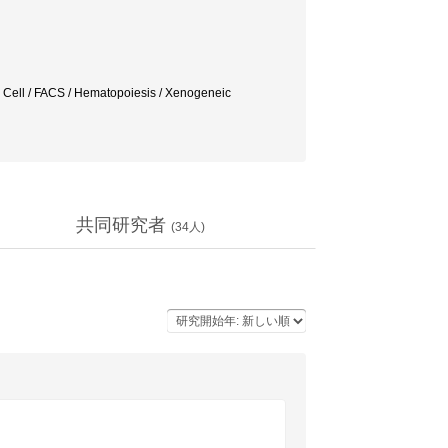
 FACS / Hematopoiesis / Xenogeneic
共同研究者
(
34
人)