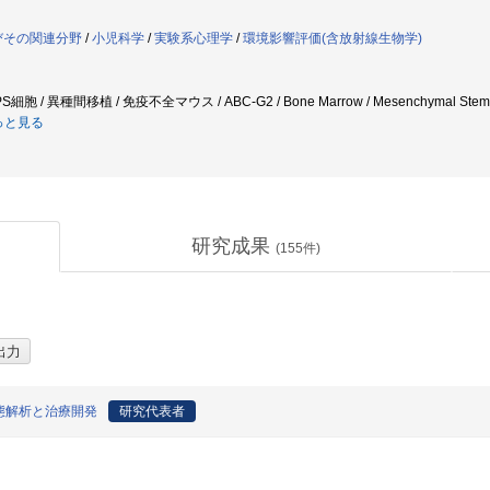
びその関連分野
/
小児科学
/
実験系心理学
/
環境影響評価(含放射線生物学)
/ 異種間移植 / 免疫不全マウス / ABC-G2 / Bone Marrow / Mesenchymal Stem Cell /
っと見る
研究成果
(
155
件)
態解析と治療開発
研究代表者