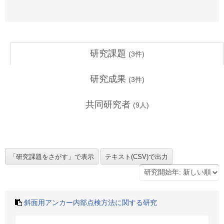
研究課題
(
3
件)
研究成果
(
3
件)
共同研究者
(
9
人)
斜面用アンカー内部点検方法に関する研究