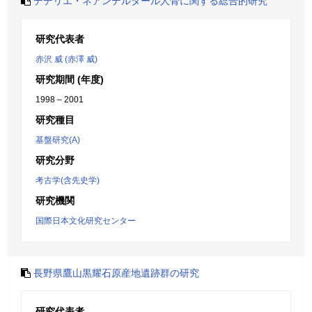
デデリエ・ネアンデルタール人骨に関する総合的研究
研究代表者
赤沢 威 (赤澤 威)
研究期間 (年度)
1998 – 2001
研究種目
基盤研究(A)
研究分野
考古学(含先史学)
研究機関
国際日本文化研究センター
長野県鷹山黒耀石原産地遺跡群の研究
研究代表者