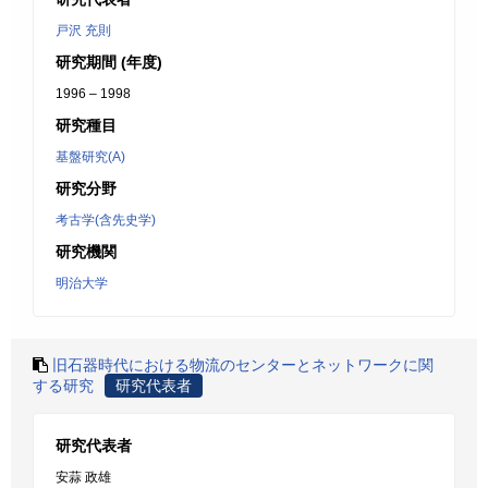
戸沢 充則
研究期間 (年度)
1996 – 1998
研究種目
基盤研究(A)
研究分野
考古学(含先史学)
研究機関
明治大学
旧石器時代における物流のセンターとネットワークに関
する研究
研究代表者
研究代表者
安蒜 政雄