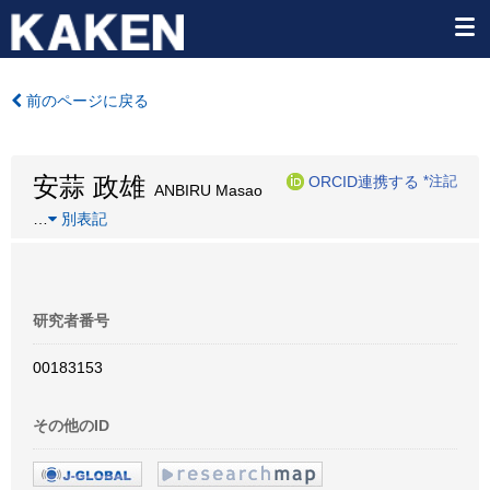
前のページに戻る
安蒜 政雄
ORCID連携する
*注記
ANBIRU Masao
…
別表記
研究者番号
00183153
その他のID