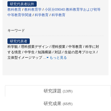
研究代表者以外
教科教育
/
教科教育学
/
小区分09040:教科教育学および初等
中等教育学関連
/
科学教育
/
科学教育
キーワード
研究代表者
科学観 / 理科授業デザイン / 理科授業 / 中等教育 / 科学に対
する情意 / 中学生 / 知識構築 / 対話 / 生徒の思考プロセス /
立体型イメージマップ
…
もっと見る
研究課題
(
13
件)
研究成果
(
65
件)